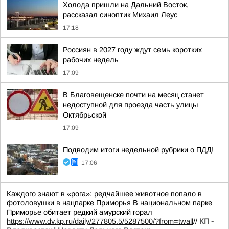
Холода пришли на Дальний Восток,
рассказал синоптик Михаил Леус
17:18
Россиян в 2027 году ждут семь коротких
рабочих недель
17:09
В Благовещенске почти на месяц станет
недоступной для проезда часть улицы
Октябрьской
17:09
Подводим итоги недельной рубрики о ПДД!
17:06
Каждого знают в «рога»: редчайшее животное попало в
фотоловушки в нацпарке Приморья В национальном парке
Приморье обитает редкий амурский горал
https://www.dv.kp.ru/daily/277805.5/5287500/?from=twall
//
КП -