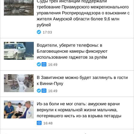
Суды трех инстанций поддержали
требование Приамурского межрегионального
управления Росприроднадзора о взыскании с
жителя Амурской области более 9,6 млн
рублей
17:03
Водители, уберите телефоны: в
Благовещенске камеры фиксируют
использование гаджетов за рулём
16:49
В Завитинске можно будет заглянуть в гости
к Винни-Пуху
16:49
Из-за боли не мог спать: амурские врачи
вернули к нормальной жизни мальчика,
потерявшего кисть из-за взрыва петарды
16:48