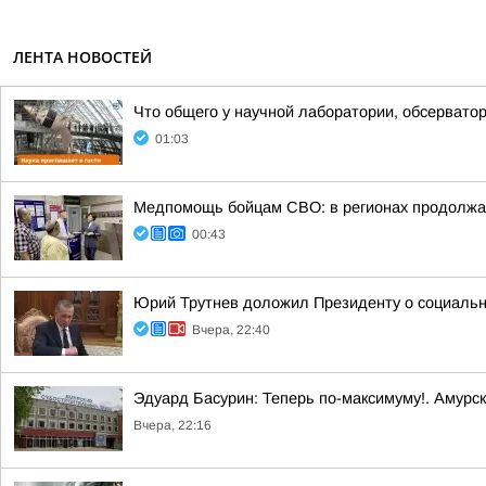
ЛЕНТА НОВОСТЕЙ
Что общего у научной лаборатории, обсерватор
01:03
Медпомощь бойцам СВО: в регионах продолжае
00:43
Юрий Трутнев доложил Президенту о социальн
Вчера, 22:40
Эдуард Басурин: Теперь по-максимуму!. Амурс
Вчера, 22:16