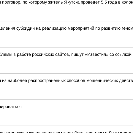
 приговор, по которому житель Якутска проведет 5,5 года в кол
вления субсидии на реализацию мероприятий по развитию геном
лемы в работе российских сайтов, пишут «Известия» со ссылкой
 из наиболее распространенных способов мошеннических действ
мироваться
я установка в киноаппаратном зале Дома культуры в Козьмодем