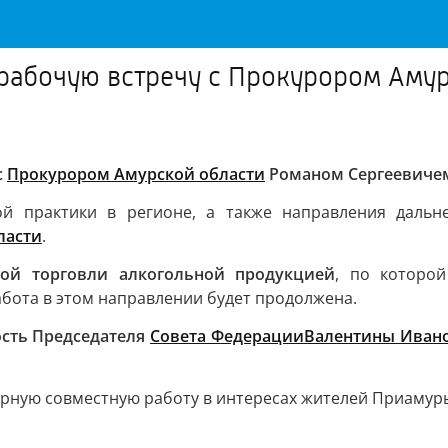
 рабочую встречу с Прокурором Аму
с
Прокурором Амурской области
Романом Сергеевиче
ой практики в регионе, а также направления дальн
ласти
.
ной торговли алкогольной продукцией
, по которо
бота в этом направлении будет продолжена.
ость Председателя
Совета Федерации
Валентины Иван
ярную совместную работу в интересах жителей Приамурь