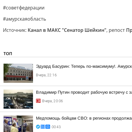
#советфедерации
#амурскаяобласть
Источник:
Канал в МАКС "Сенатор Шейкин"
, репост
Пр
ТОП
Эдуард Басурин: Теперь по-максимуму!. Амурс
Вчера, 22:16
Владимир Путин проводит рабочую встречу с 
Вчера, 20:06
Медпомощь бойцам СВО: в регионах продолжае
00:43