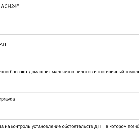
 АСН24"
_АП
вушки бросают домашних мальчиков пилотов и гостиничный компл
mpravda
ла на контроль установление обстоятельств ДТП, в котором пог