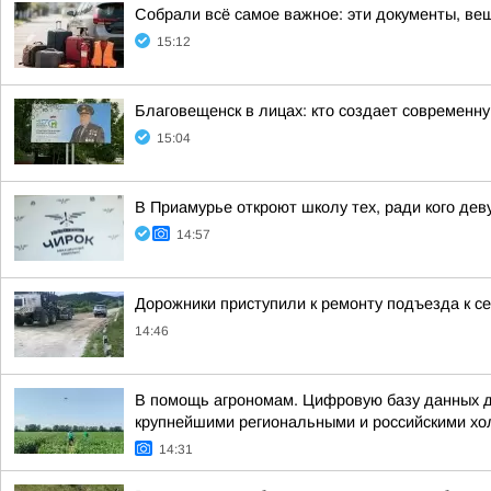
Собрали всё самое важное: эти документы, вещ
15:12
Благовещенск в лицах: кто создает современн
15:04
В Приамурье откроют школу тех, ради кого де
14:57
Дорожники приступили к ремонту подъезда к с
14:46
В помощь агрономам. Цифровую базу данных дл
крупнейшими региональными и российскими хо
14:31