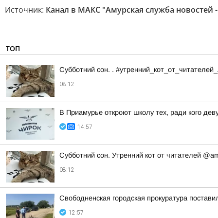
Источник:
Канал в МАКС "Амурская служба новостей -
ТОП
Субботний сон. . #утренний_кот_от_читателей
08:12
В Приамурье откроют школу тех, ради кого де
14:57
Субботний сон. Утренний кот от читателей @a
08:12
Свободненская городская прокуратура постави
12:57