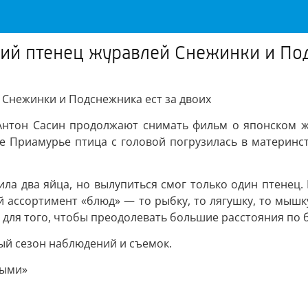
ий птенец журавлей Снежинки и Под
 Снежинки и Подснежника ест за двоих
Антон Сасин продолжают снимать фильм о японском ж
се Приамурье птица с головой погрузилась в материн
ила два яйца, но вылупиться смог только один птенец
ассортимент «блюд» — то рыбку, то лягушку, то мышку.
 для того, чтобы преодолевать большие расстояния по 
тый сезон наблюдений и съемок.
ными»