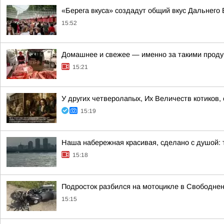
«Берега вкуса» создадут общий вкус Дальнего 
15:52
Домашнее и свежее — именно за такими проду
15:21
У других четверолапых, Их Величеств котиков,
15:19
Наша набережная красивая, сделано с душой: т
15:18
Подросток разбился на мотоцикле в Свободнен
15:15