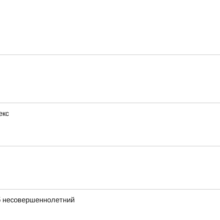
екс
иб несовершеннолетний