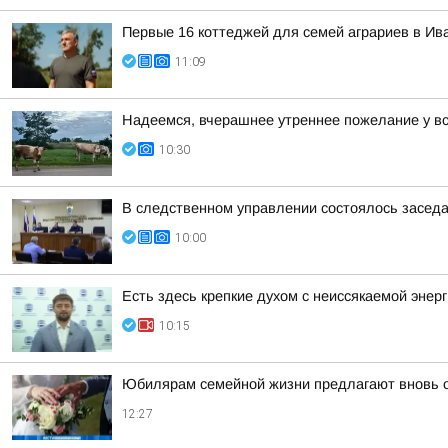
Первые 16 коттеджей для семей аграриев в Ива
11:09
Надеемся, вчерашнее утреннее пожелание у в
10:30
В следственном управлении состоялось заседан
10:00
Есть здесь крепкие духом с неиссякаемой энер
10:15
Юбилярам семейной жизни предлагают вновь 
12:27