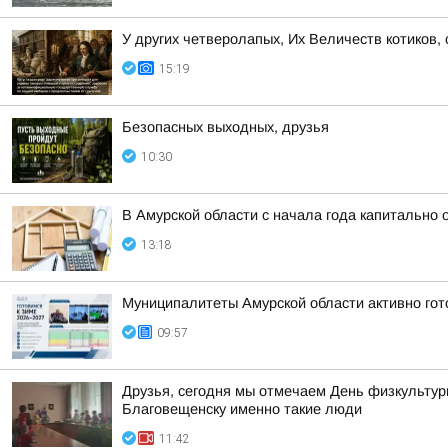
У других четверолапых, Их Величеств котиков,
15:19
Безопасных выходных, друзья
10:30
В Амурской области с начала года капитально
13:18
Муниципалитеты Амурской области активно гот
09:57
Друзья, сегодня мы отмечаем День физкультурн
Благовещенску именно такие люди
11:42