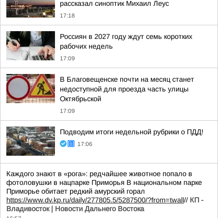
рассказал синоптик Михаил Леус
17:18
Россиян в 2027 году ждут семь коротких
рабочих недель
17:09
В Благовещенске почти на месяц станет
недоступной для проезда часть улицы
Октябрьской
17:09
Подводим итоги недельной рубрики о ПДД!
17:06
Каждого знают в «рога»: редчайшее животное попало в
фотоловушки в нацпарке Приморья В национальном парке
Приморье обитает редкий амурский горал
https://www.dv.kp.ru/daily/277805.5/5287500/?from=twall
//
КП -
Владивосток | Новости Дальнего Востока