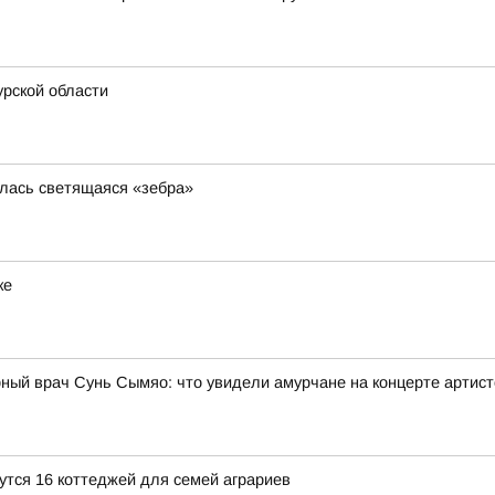
рской области
илась светящаяся «зебра»
ке
рный врач Сунь Сымяо: что увидели амурчане на концерте артис
утся 16 коттеджей для семей аграриев