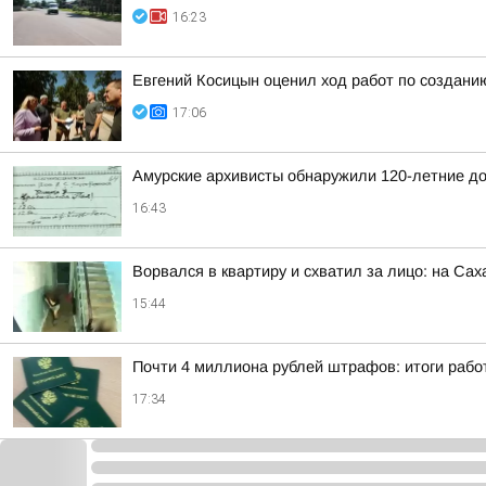
16:23
Евгений Косицын оценил ход работ по создани
17:06
Амурские архивисты обнаружили 120-летние д
16:43
Ворвался в квартиру и схватил за лицо: на Са
15:44
Почти 4 миллиона рублей штрафов: итоги рабо
17:34