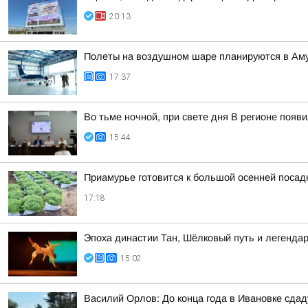
20:13
Полеты на воздушном шаре планируются в Аму
17:37
Во тьме ночной, при свете дня В регионе появ
15:44
Приамурье готовится к большой осенней посад
17:18
Эпоха династии Тан, Шёлковый путь и легенда
15:02
Василий Орлов: До конца года в Ивановке сдад