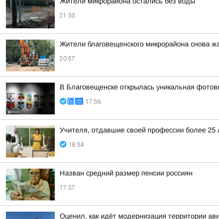
Жители микрорайона остались без воды
21:33
Жители благовещенского микрорайона снова жа
20:57
В Благовещенске открылась уникальная фотовы
17:56
Учителя, отдавшие своей профессии более 25 л
18:54
Назван средний размер пенсии россиян
17:37
Оценил, как идёт модернизация территории ав