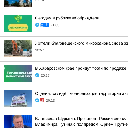
21:18
Сегодня в рубрике #ДобрыеДела:
21:03
Жители благовещенского микрорайона снова ж
20:57
В Хабаровском крае пройдут торги по продаж
20:27
Оценил, как идёт модернизация территории ав
20:13
Владислав Шурыгин: Президент России словил
Владимира Путина с полпредом Юрием Трутн