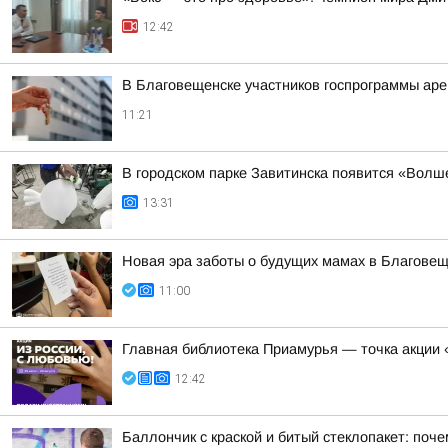
12:42
В Благовещенске участников госпрограммы аре
11:21
В городском парке Завитинска появится «Волш
13:31
Новая эра заботы о будущих мамах в Благове
11:00
Главная библиотека Приамурья — точка акции 
12:42
Баллончик с краской и битый стеклопакет: по