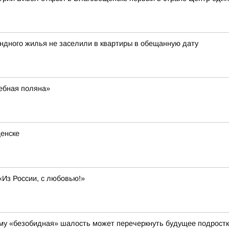
ндного жилья не заселили в квартиры в обещанную дату
ебная поляна»
щенске
«Из России, с любовью!»
чему «безобидная» шалость может перечеркнуть будущее подрост