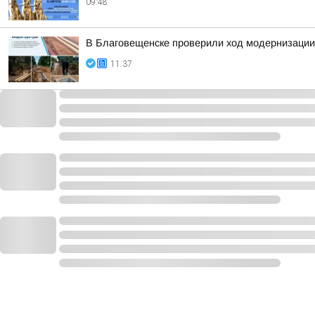
09:48
В Благовещенске проверили ход модернизации
11:37