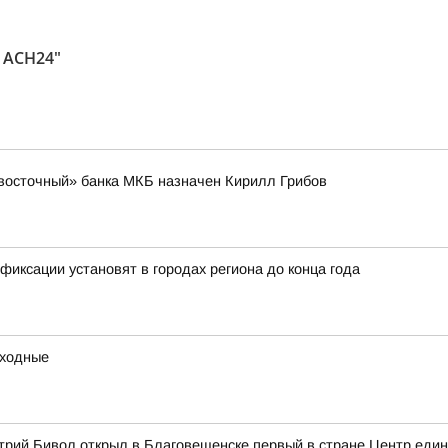
 АСН24"
восточный» банка МКБ назначен Кирилл Грибов
иксации установят в городах региона до конца года
ыходные
трий Бивол открыл в Благовещенске первый в стране Центр еди