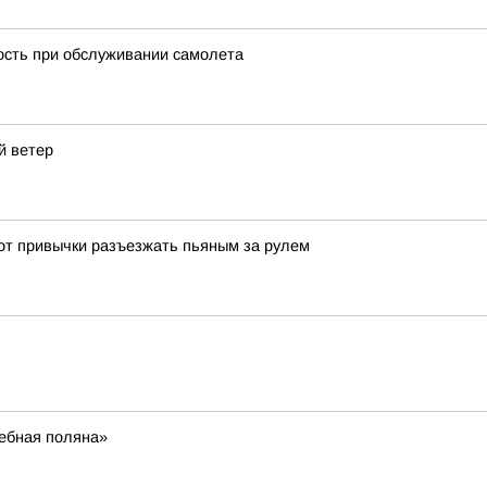
ость при обслуживании самолета
й ветер
 от привычки разъезжать пьяным за рулем
шебная поляна»