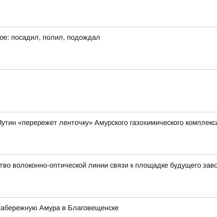
ое: посадил, полил, подождал
утин «перережет ленточку» Амурского газохимического комплекс
во волоконно-оптической линии связи к площадке будущего заво
 набережную Амура в Благовещенске