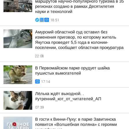
маршрутов научно-популярного туризма в 35
регионах создано в рамках Десятилетия
науки и технологий
18:51
Амурский областной суд оставил без
изменения приговор, по которому житель
Якутска проведет 5,5 года в колонии-
поселении, сообщает областная прокуратура
22:08
В Первомайском парке орудует шайка
пушистых вымогателей
17:14
Лёлька ждёт выходной. .
#утренний_кот_от_читателей_АП
07:39
В гости к Винни-Пуху: в парке Завитинска
появится «Волшебная поляна» с героями