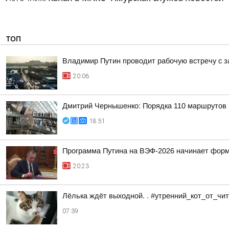
ТОП
Владимир Путин проводит рабочую встречу с 
20:06
Дмитрий Чернышенко: Порядка 110 маршрутов н
18:51
Программа Путина на ВЭФ-2026 начинает фор
20:23
Лёлька ждёт выходной. . #утренний_кот_от_ч
07:39