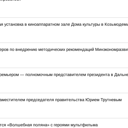
я установка в киноаппаратном зале Дома культуры в Козьмодем
деров по внедрению методических рекомендаций Минэкономразви
-премьером — полномочным представителем президента в Даль
 заместителем председателя правительства Юрием Трутневым
явится «Волшебная поляна» с героями мультфильма