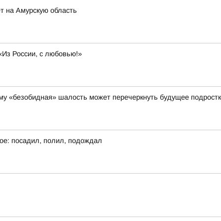
т на Амурскую область
«Из России, с любовью!»
чему «безобидная» шалость может перечеркнуть будущее подрост
ое: посадил, полил, подождал