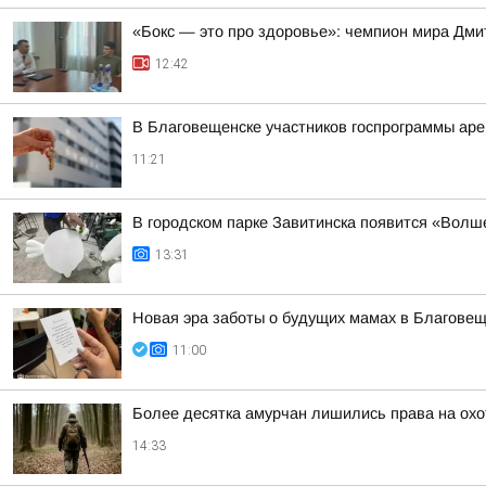
«Бокс — это про здоровье»: чемпион мира Дми
12:42
В Благовещенске участников госпрограммы аре
11:21
В городском парке Завитинска появится «Волш
13:31
Новая эра заботы о будущих мамах в Благове
11:00
Более десятка амурчан лишились права на охо
14:33