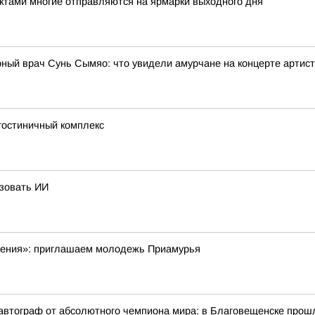
ктами многие отправляются на ярмарки выходного дня
рный врач Сунь Сымяо: что увидели амурчане на концерте артис
 гостиничный комплекс
ьзовать ИИ
шения»: приглашаем молодежь Приамурья
 автограф от абсолютного чемпиона мира: в Благовещенске прош