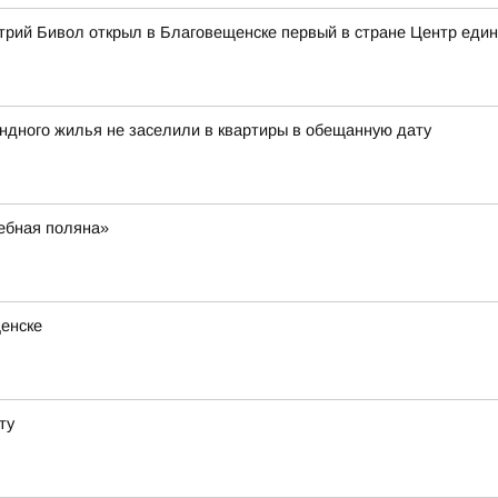
трий Бивол открыл в Благовещенске первый в стране Центр еди
ндного жилья не заселили в квартиры в обещанную дату
ебная поляна»
щенске
ту