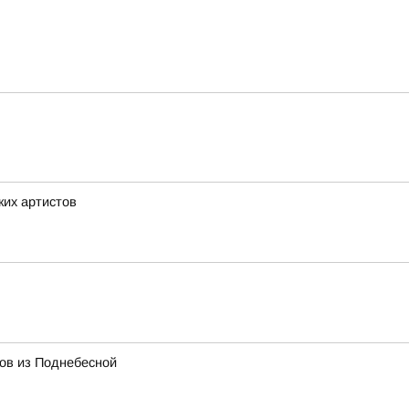
ких артистов
тов из Поднебесной