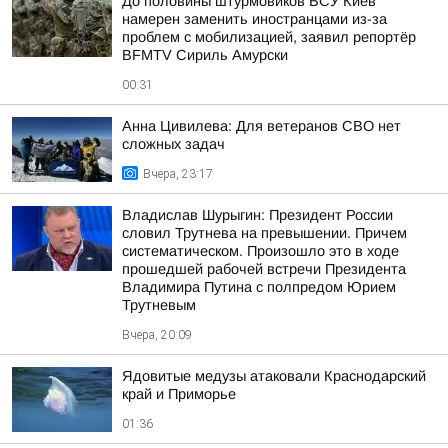
До половины штурмовиков ВСУ Киев
намерен заменить иностранцами из-за
проблем с мобилизацией, заявил репортёр
BFMTV Сириль Амурски
00:31
Анна Цивилева: Для ветеранов СВО нет
сложных задач
Вчера, 23:17
Владислав Шурыгин: Президент России
словил Трутнева на превышении. Причем
систематическом. Произошло это в ходе
прошедшей рабочей встречи Президента
Владимира Путина с полпредом Юрием
Трутневым
Вчера, 20:09
Ядовитые медузы атаковали Краснодарский
край и Приморье
01:36