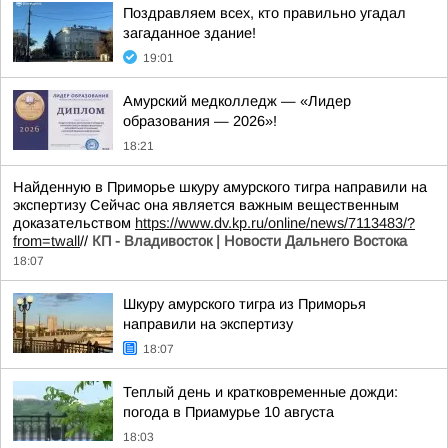
Поздравляем всех, кто правильно угадал
загаданное здание!
19:01
Амурский медколледж — «Лидер
образования — 2026»!
18:21
Найденную в Приморье шкуру амурского тигра направили на
экспертизу Сейчас она является важным вещественным
доказательством
https://www.dv.kp.ru/online/news/7113483/?
from=twall
//
КП - Владивосток | Новости Дальнего Востока
18:07
Шкуру амурского тигра из Приморья
направили на экспертизу
18:07
Теплый день и кратковременные дожди:
погода в Приамурье 10 августа
18:03