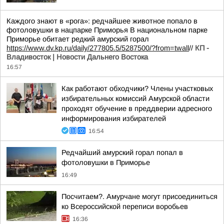
Каждого знают в «рога»: редчайшее животное попало в
фотоловушки в нацпарке Приморья В национальном парке
Приморье обитает редкий амурский горал
https://www.dv.kp.ru/daily/277805.5/5287500/?from=twall
//
КП -
Владивосток | Новости Дальнего Востока
16:57
Как работают обходчики? Члены участковых
избирательных комиссий Амурской области
проходят обучение в преддверии адресного
информирования избирателей
16:54
Редчайший амурский горал попал в
фотоловушки в Приморье
16:49
Посчитаем?. Амурчане могут присоединиться
ко Всероссийской переписи воробьев
16:36