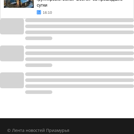
сутки
16:10
© Лента новостей Приамурья