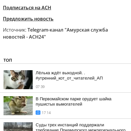
Подписаться на АСН
Предложить новость
Источник:
Telegram-канал "Амурская служба
новостей - АСН24"
ТОП
Лёлька ждёт выходной. .
#утренний_кот_от_читателей_АП
07:39
В Первомайском парке орудует шайка
пушистых вымогателей
17:14
Суды трех инстанций поддержали
требование Приамурского межрегионального