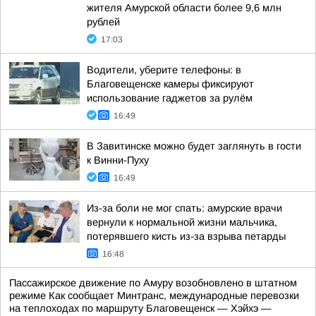
жителя Амурской области более 9,6 млн
рублей
17:03
Водители, уберите телефоны: в
Благовещенске камеры фиксируют
использование гаджетов за рулём
16:49
В Завитинске можно будет заглянуть в гости
к Винни-Пуху
16:49
Из-за боли не мог спать: амурские врачи
вернули к нормальной жизни мальчика,
потерявшего кисть из-за взрыва петарды
16:48
Пассажирское движение по Амуру возобновлено в штатном
режиме Как сообщает Минтранс, международные перевозки
на теплоходах по маршруту Благовещенск — Хэйхэ —