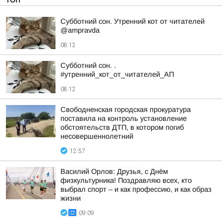
Субботний сон. Утренний кот от читателей
@ampravda
08:12
Субботний сон. .
#утренний_кот_от_читателей_АП
08:12
Свободненская городская прокуратура
поставила на контроль установление
обстоятельств ДТП, в котором погиб
несовершеннолетний
12:57
Василий Орлов: Друзья, с Днём
физкультурника! Поздравляю всех, кто
выбрал спорт – и как профессию, и как образ
жизни
09:09