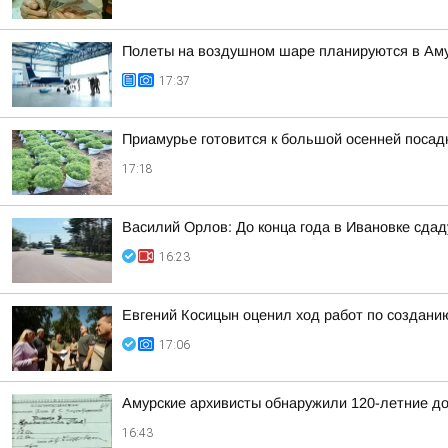
Полеты на воздушном шаре планируются в Аму
17:37
Приамурье готовится к большой осенней посад
17:18
Василий Орлов: До конца года в Ивановке сдад
16:23
Евгений Косицын оценил ход работ по создани
17:06
Амурские архивисты обнаружили 120-летние д
16:43