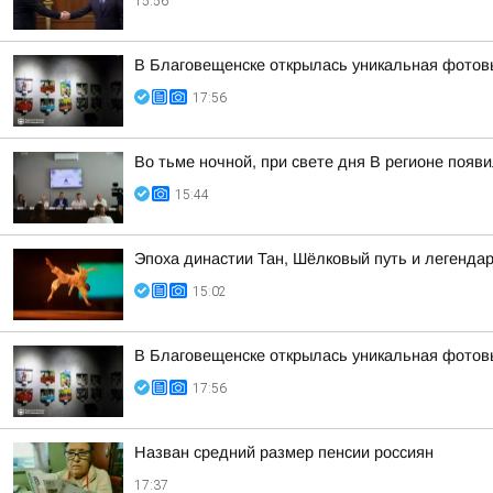
15:56
В Благовещенске открылась уникальная фотовы
17:56
Во тьме ночной, при свете дня В регионе появ
15:44
Эпоха династии Тан, Шёлковый путь и легенда
15:02
В Благовещенске открылась уникальная фотовы
17:56
Назван средний размер пенсии россиян
17:37