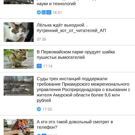
науки и технологий
18:51
Лёлька ждёт выходной. .
#утренний_кот_от_читателей_АП
07:39
В Первомайском парке орудует шайка
пушистых вымогателей
17:14
Суды трех инстанций поддержали
требование Приамурского межрегионального
управления Росприроднадзора о взыскании с
жителя Амурской области более 9,6 млн
рублей
17:03
А кто это такой довольный смотрит в
телефон?