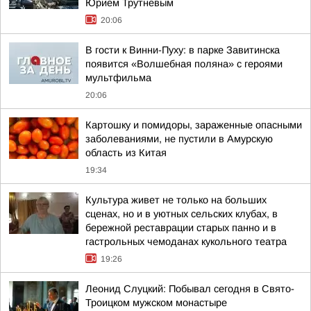
Юрием Трутневым
20:06
В гости к Винни-Пуху: в парке Завитинска
появится «Волшебная поляна» с героями
мультфильма
20:06
Картошку и помидоры, зараженные опасными
заболеваниями, не пустили в Амурскую
область из Китая
19:34
Культура живет не только на больших
сценах, но и в уютных сельских клубах, в
бережной реставрации старых панно и в
гастрольных чемоданах кукольного театра
19:26
Леонид Слуцкий: Побывал сегодня в Свято-
Троицком мужском монастыре