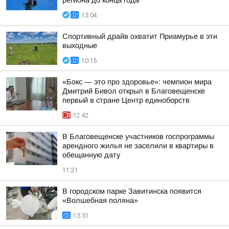
региона до конца года
13:04
Спортивный драйв охватит Приамурье в эти
выходные
10:15
«Бокс — это про здоровье»: чемпион мира
Дмитрий Бивол открыл в Благовещенске
первый в стране Центр единоборств
12:42
В Благовещенске участников госпрограммы
арендного жилья не заселили в квартиры в
обещанную дату
11:21
В городском парке Завитинска появится
«Волшебная поляна»
13:31