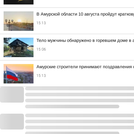
В Амурской области 10 августа пройдут кратк
15:13
Тело мужчины обнаружено в горевшем доме в 
15:06
Амурские строители принимают поздравления
15:13