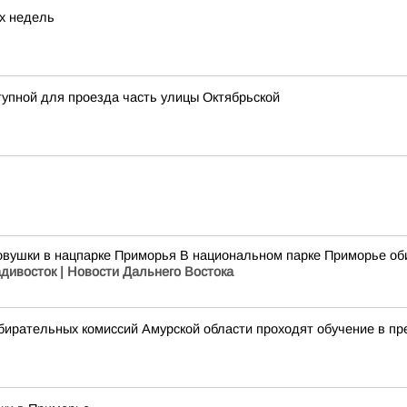
их недель
тупной для проезда часть улицы Октябрьской
овушки в нацпарке Приморья В национальном парке Приморье оби
адивосток | Новости Дальнего Востока
збирательных комиссий Амурской области проходят обучение в п