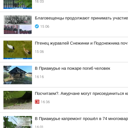
18:03
Благовещенцы продолжают принимать участие 
15:06
Птенец журавлей Снежинки и Подснежника поч
15:06
В Приамурье на пожаре погиб человек
16:16
Посчитаем?. Амурчане могут присоединиться к
16:36
В Приамурье капремонт прошёл в 74 многоква
16:01