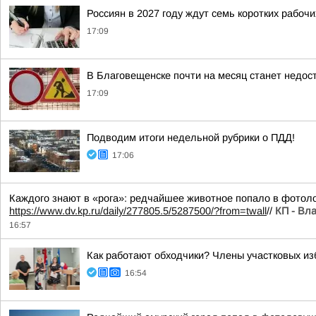
Россиян в 2027 году ждут семь коротких рабоч
17:09
В Благовещенске почти на месяц станет недос
17:09
Подводим итоги недельной рубрики о ПДД!
17:06
Каждого знают в «рога»: редчайшее животное попало в фотол
https://www.dv.kp.ru/daily/277805.5/5287500/?from=twall
//
КП - Вл
16:57
Как работают обходчики? Члены участковых и
16:54