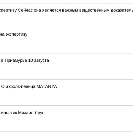
кспертизу Сейчас она является важным вещественным доказате
на экспертизу
 в Приамурье 10 августа
ITO и фолк-певица MATANYA
синоптик Михаил Леус