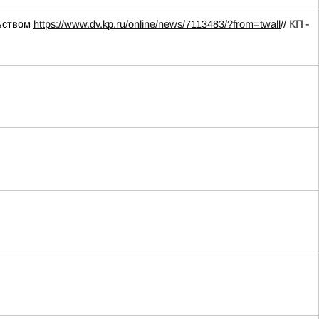
льством
https://www.dv.kp.ru/online/news/7113483/?from=twall
//
КП -