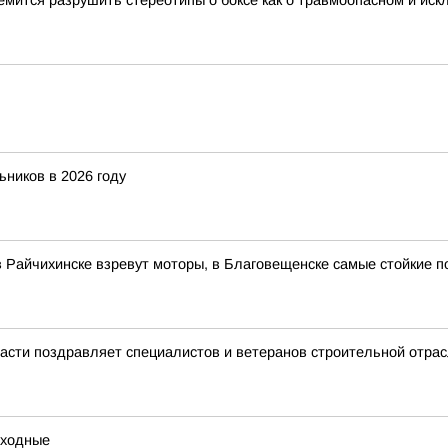
мится разрушить стереотипы о боксе как о травмоопасном и иск
ьников в 2026 году
в Райчихинске взревут моторы, в Благовещенске самые стойкие п
асти поздравляет специалистов и ветеранов строительной отра
ыходные