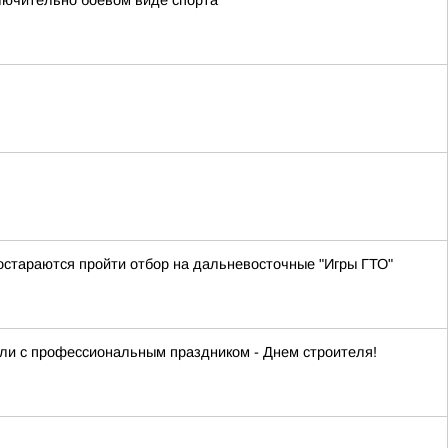
лючительно боевом виде спорта
остараются пройти отбор на дальневосточные "Игры ГТО"
сли с профессиональным праздником - Днем строителя!