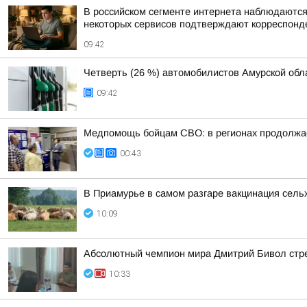
В российском сегменте интернета наблюдаются 
некоторых сервисов подтверждают корреспон
09:42
Четверть (26 %) автомобилистов Амурской обл
09:42
Медпомощь бойцам СВО: в регионах продолжае
00:43
В Приамурье в самом разгаре вакцинация сел
10:09
Абсолютный чемпион мира Дмитрий Бивол стрем
10:33