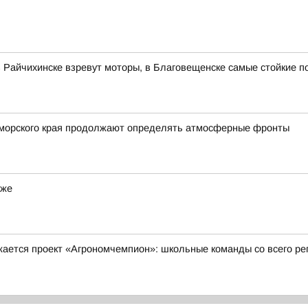
в Райчихинске взревут моторы, в Благовещенске самые стойкие п
Приморского края продолжают определять атмосферные фронты
еже
жается проект «Агрономчемпион»: школьные команды со всего р