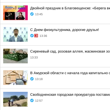
Двойной праздник в Благовещенске: «Берега вк
13:45
С Днем физкультурника, дорогие друзья!
13:36
Сиреневый сад, розовая аллея, жасминовая зо
13:33
В Амурской области с начала года капитально
13:18
Свободненская городская прокуратура постави
12:57