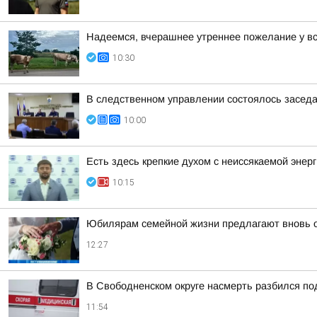
Надеемся, вчерашнее утреннее пожелание у в
10:30
В следственном управлении состоялось заседан
10:00
Есть здесь крепкие духом с неиссякаемой энер
10:15
Юбилярам семейной жизни предлагают вновь 
12:27
В Свободненском округе насмерть разбился по
11:54