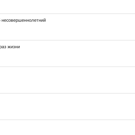
иб несовершеннолетний
браз жизни