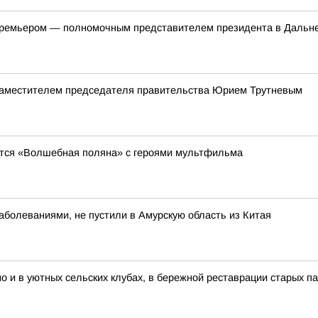
-премьером — полномочным представителем президента в Даль
 заместителем председателя правительства Юрием Трутневым
явится «Волшебная поляна» с героями мультфильма
болеваниями, не пустили в Амурскую область из Китая
но и в уютных сельских клубах, в бережной реставрации старых п