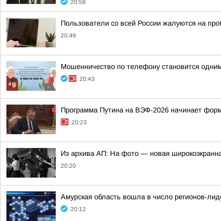
20:58
Пользователи со всей России жалуются на проб
20:49
Мошенничество по телефону становится одним
20:43
Программа Путина на ВЭФ-2026 начинает фор
20:23
Из архива АП: На фото — новая широкоэкранна
20:20
Амурская область вошла в число регионов-ли
20:12