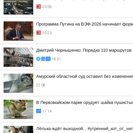
20:06
Программа Путина на ВЭФ-2026 начинает фор
20:23
Дмитрий Чернышенко: Порядка 110 маршрутов н
18:51
Амурский областной суд оставил без изменения
22:08
В Первомайском парке орудует шайка пушисты
17:14
Лёлька ждёт выходной. . #утренний_кот_от_ч