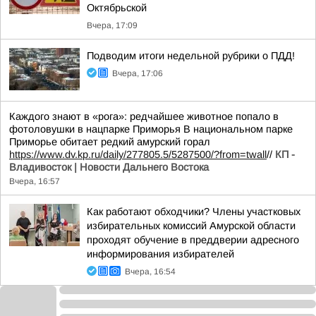
Октябрьской
Вчера, 17:09
Подводим итоги недельной рубрики о ПДД!
Вчера, 17:06
Каждого знают в «рога»: редчайшее животное попало в
фотоловушки в нацпарке Приморья В национальном парке
Приморье обитает редкий амурский горал
https://www.dv.kp.ru/daily/277805.5/5287500/?from=twall
//
КП -
Владивосток | Новости Дальнего Востока
Вчера, 16:57
Как работают обходчики? Члены участковых
избирательных комиссий Амурской области
проходят обучение в преддверии адресного
информирования избирателей
Вчера, 16:54