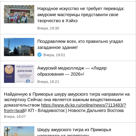
Народное искусство не требует перевода:
амурские мастерицы представили свое
творчество в Хэйхэ
Вчера, 19:30
Поздравляем всех, кто правильно угадал
загаданное здание!
Вчера, 19:01
Амурский медколледж — «Лидер
образования — 2026»!
Вчера, 18:21
Найденную в Приморье шкуру амурского тигра направили на
экспертизу Сейчас она является важным вещественным
доказательством
https://www.dv.kp.ru/online/news/7113483/?
from=twall
//
КП - Владивосток | Новости Дальнего Востока
Вчера, 18:07
Шкуру амурского тигра из Приморья
направили на экспертизу