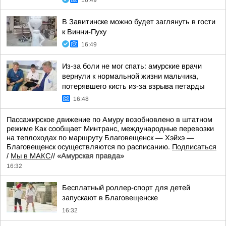
16:49
В Завитинске можно будет заглянуть в гости
к Винни-Пуху
16:49
Из-за боли не мог спать: амурские врачи
вернули к нормальной жизни мальчика,
потерявшего кисть из-за взрыва петарды
16:48
Пассажирское движение по Амуру возобновлено в штатном
режиме Как сообщает Минтранс, международные перевозки
на теплоходах по маршруту Благовещенск — Хэйхэ —
Благовещенск осуществляются по расписанию.
Подписаться
/
Мы в МАКС
//
«Амурская правда»
16:32
Бесплатный роллер-спорт для детей
запускают в Благовещенске
16:32