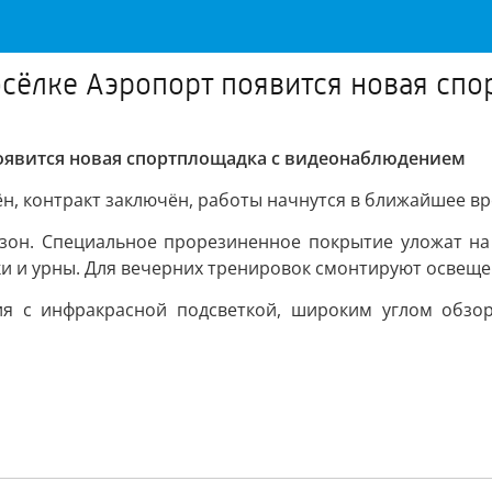
посёлке Аэропорт появится новая с
 появится новая спортплощадка с видеонаблюдением
н, контракт заключён, работы начнутся в ближайшее вр
зон. Специальное прорезиненное покрытие уложат на у
ки и урны. Для вечерних тренировок смонтируют освеще
ия с инфракрасной подсветкой, широким углом обзор