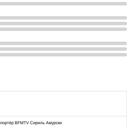
репортёр BFMTV Сириль Амурски