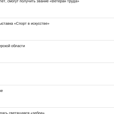
ет, смогут получить звание «Ветеран труда»
ставка «Спорт в искусстве»
рской области
ке
илась светящаяся «зебра»