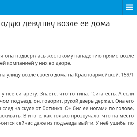
олодую девушку возле ее дома
юня она подверглась жестокому нападению прямо возле
ей компанией у них во дворе.
а улицу возле своего дома на Красноармейской, 159/1
нее сигарету. Знаете, что-то типа: "Сига есть. А если
ючом подъезд, он, говорит, рукой дверь держал. Она его
 след на скуле от ботинка. Он бил ее ногами по голове,
кивать. В итоге, как только прозвучало, что на место
оится сейчас даже из подъезда выйти. У неё ушибы по