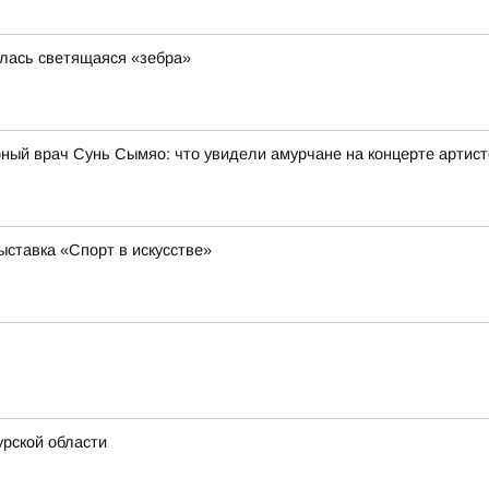
илась светящаяся «зебра»
рный врач Сунь Сымяо: что увидели амурчане на концерте артис
ставка «Спорт в искусстве»
рской области