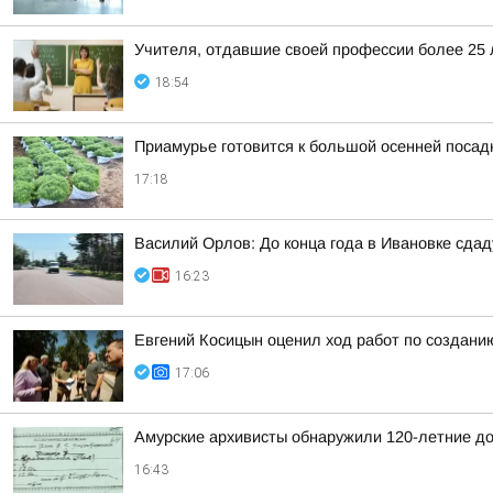
Учителя, отдавшие своей профессии более 25 л
18:54
Приамурье готовится к большой осенней посад
17:18
Василий Орлов: До конца года в Ивановке сдад
16:23
Евгений Косицын оценил ход работ по создани
17:06
Амурские архивисты обнаружили 120-летние д
16:43