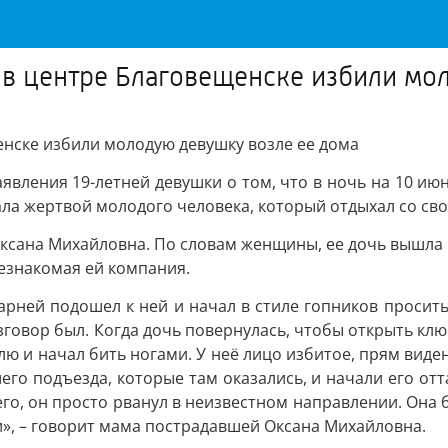
: в центре Благовещенске избили м
щенске избили молодую девушку возле ее дома
явления 19-летней девушки о том, что в ночь на 10 и
ала жертвой молодого человека, который отдыхал со сво
ксана Михайловна. По словам женщины, ее дочь вышла н
незнакомая ей компания.
арней подошел к ней и начал в стиле гопников просить у 
разговор был. Когда дочь повернулась, чтобы открыть кл
млю и начал бить ногами. У неё лицо избитое, прям виден
го подъезда, которые там оказались, и начали его оттас
го, он просто рванул в неизвестном направлении. Она б
ли», – говорит мама пострадавшей Оксана Михайловна.