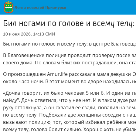
Бил ногами по голове и всему телу
СМИ
10 июня 2026, 14:13
Бил ногами по голове и всему телу: в центре Благове
В Благовещенске полиция проводит проверку после за
своего дома. По словам близких пострадавшей, она ст
О произошедшем Amur.life рассказала мама девушки О
около часа ночи. В этот момент во дворе находилась 
«Дочка говорит, их было человек 5 или 6. И один из п
найду". Дочь ответила, что у нее нет. И в таком духе 
руку оттолкнула, а он схватил ее сзади, повалил на зе
по всему телу. Подбежали две женщины-соседки с наше
вызывают полицию, тот, который избивал ребёнка мое
всему телу, голова болит сильно. Хорошо хоть не уби