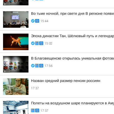
Во тьме ночной, при свете дня В регионе появ
15:44
Эпоха династии Тан, Шёлковый путь и легенда
15:02
В Благовещенске открылась уникальная фотовы
17:56
Назван средний размер пенсии россиян
17:37
Полеты на воздушном шаре планируются в Аму
17:37