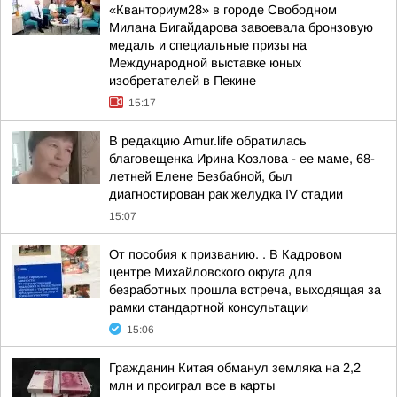
«Кванториум28» в городе Свободном
Милана Бигайдарова завоевала бронзовую
медаль и специальные призы на
Международной выставке юных
изобретателей в Пекине
15:17
В редакцию Amur.life обратилась
благовещенка Ирина Козлова - ее маме, 68-
летней Елене Безбабной, был
диагностирован рак желудка IV стадии
15:07
От пособия к призванию. . В Кадровом
центре Михайловского округа для
безработных прошла встреча, выходящая за
рамки стандартной консультации
15:06
Гражданин Китая обманул земляка на 2,2
млн и проиграл все в карты