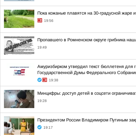
Пока кожаные плавятся на 30-градусной жаре 
19:56
Пропавшего в Ромненском округе грибника на
19:49
Амуризбирком утвердил текст бюллетеня для г
Государственной Думы Федерального Собрания
19:38
Минцифры: доступ детей в соцсети ограничива
19:28
Президентом России Владимиром Путиным закр
19:17