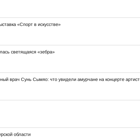
ставка «Спорт в искусстве»
илась светящаяся «зебра»
рный врач Сунь Сымяо: что увидели амурчане на концерте артис
рской области