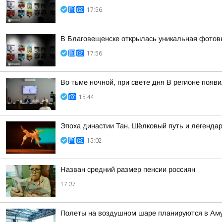
17:56
В Благовещенске открылась уникальная фотовы
17:56
Во тьме ночной, при свете дня В регионе появ
15:44
Эпоха династии Тан, Шёлковый путь и легенда
15:02
Назван средний размер пенсии россиян
17:37
Полеты на воздушном шаре планируются в Аму