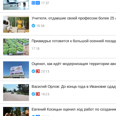
17:37
Учителя, отдавшие своей профессии более 25 л
18:54
Приамурье готовится к большой осенней посад
17:18
Оценил, как идёт модернизация территории ав
20:13
Василий Орлов: До конца года в Ивановке сдад
16:23
Евгений Косицын оценил ход работ по создани