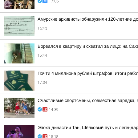
17:06
Амурские архивисты обнаружили 120-летние д
16:43
Ворвался в квартиру и схватил за лицо: на Са
15:44
Почти 4 миллиона рублей штрафов: итоги рабо
17:34
Счастливые спортсмены, совместная зарядка, 
14:39
Эпоха династии Тан, Шёлковый путь и легендар
15:18