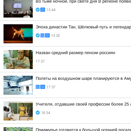
Во тьме ночной, при свете дня В регионе появ
15:44
Эпоха династии Тан, Шёлковый путь и легенда
15:02
Назван средний размер пенсии россиян
17:37
Полеты на воздушном шаре планируются в Аму
17:37
Учителя, отдавшие своей профессии более 25 л
18:54
Приамурье готовится к большой осенней посад