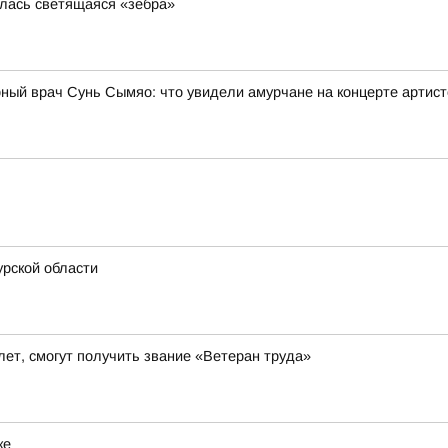
илась светящаяся «зебра»
рный врач Сунь Сымяо: что увидели амурчане на концерте артис
рской области
ет, смогут получить звание «Ветеран труда»
ке