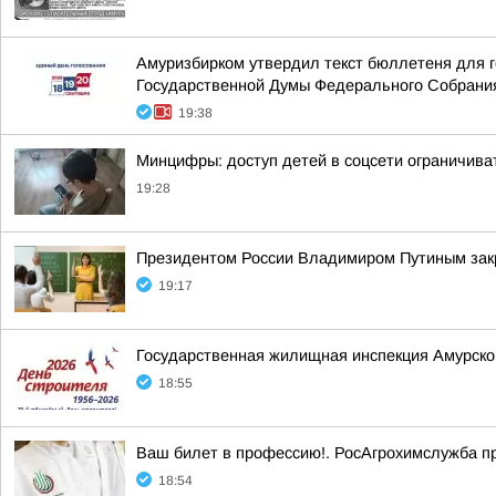
Амуризбирком утвердил текст бюллетеня для г
Государственной Думы Федерального Собрания
19:38
Минцифры: доступ детей в соцсети ограничива
19:28
Президентом России Владимиром Путиным закр
19:17
Государственная жилищная инспекция Амурско
18:55
Ваш билет в профессию!. РосАгрохимслужба п
18:54