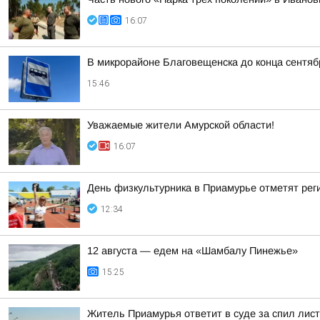
16:07
В микрорайоне Благовещенска до конца сентяб
15:46
Уважаемые жители Амурской области!
16:07
День физкультурника в Приамурье отметят рег
12:34
12 августа — едем на «Шамбалу Пинежье»
15:25
Житель Приамурья ответит в суде за спил лис