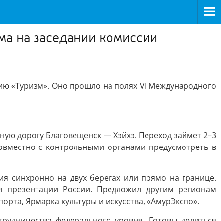
ма на заседании комиссии
ию «Туризм». Оно прошло на полях VI Международного
ную дорогу Благовещенск — Хэйхэ. Переход займет 2–3
овместно с контрольными органами предусмотреть в
я синхронно на двух берегах или прямо на границе.
я презентации России. Предложил другим регионам
орта, Ярмарка культуры и искусства, «АмурЭкспо».
трудничества федерального уровня. Готовы делиться