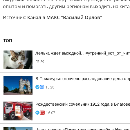
опытом и помогать другим регионам выходить на кита
Источник:
Канал в МАКС "Василий Орлов"
ТОП
Лёлька ждёт выходной. . #утренний_кот_от_ч
07:39
В Приамурье окончено расследование дела о к
15:28
Рождественский сочельник 1912 года в Благо
16:07
Часть нового «Парка трех поколений» в Иванов