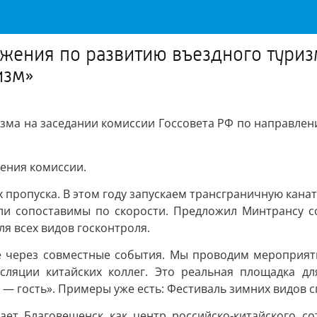
жения по развитию въездного туриз
изм»
зма на заседании комиссии Госсовета РФ по направлен
ения комиссии.
 пропуска. В этом году запускаем трансграничную канат
ли сопоставимы по скорости. Предложил Минтрансу с
 всех видов госконтроля.
 через совместные события. Мы проводим мероприяти
сляции китайских коллег. Это реальная площадка дл
— гость». Примеры уже есть: Фестиваль зимних видов сп
ет Благовещенск как центр российско-китайского со