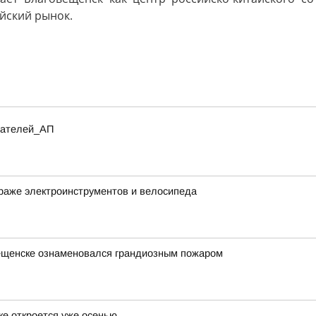
йский рынок.
итателей_АП
раже электроинструментов и велосипеда
вещенске ознаменовался грандиозным пожаром
ке откроется уже осенью