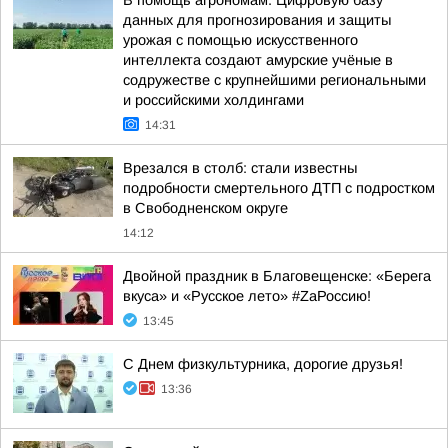
В помощь агрономам. Цифровую базу
данных для прогнозирования и защиты
урожая с помощью искусственного
интеллекта создают амурские учёные в
содружестве с крупнейшими региональными
и российскими холдингами
14:31
Врезался в столб: стали известны
подробности смертельного ДТП с подростком
в Свободненском округе
14:12
Двойной праздник в Благовещенске: «Берега
вкуса» и «Русское лето» #ZaРоссию!
13:45
С Днем физкультурника, дорогие друзья!
13:36