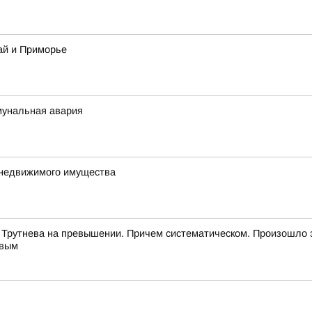
ай и Приморье
мунальная авария
 недвижимого имущества
 Трутнева на превышении. Причем систематическом. Произошло 
евым