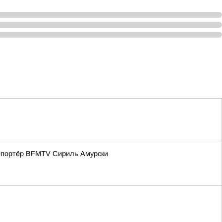
репортёр BFMTV Сириль Амурски