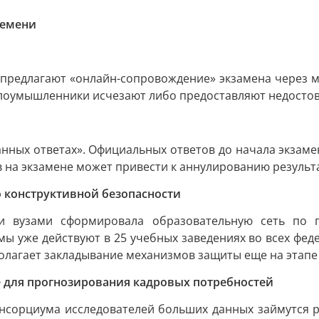
ремени
предлагают «онлайн-сопровождение» экзамена через м
г злоумышленники исчезают либо предоставляют недост
нных ответах». Официальных ответов до начала экзаме
 на экзамене может привести к аннулированию результ
о конструктивной безопасности
и вузами сформировала образовательную сеть по п
 уже действуют в 25 учебных заведениях во всех федер
полагает закладывание механизмов защиты еще на этап
е для прогнозирования кадровых потребностей
нсорциума исследователей больших данных займутся р