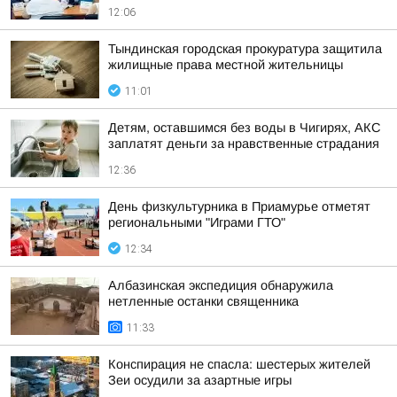
12:06
Тындинская городская прокуратура защитила
жилищные права местной жительницы
11:01
Детям, оставшимся без воды в Чигирях, АКС
заплатят деньги за нравственные страдания
12:36
День физкультурника в Приамурье отметят
региональными "Играми ГТО"
12:34
Албазинская экспедиция обнаружила
нетленные останки священника
11:33
Конспирация не спасла: шестерых жителей
Зеи осудили за азартные игры