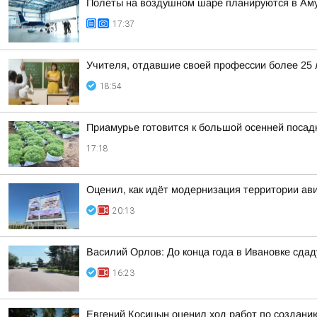
Полеты на воздушном шаре планируются в Аму
17:37
Учителя, отдавшие своей профессии более 25 л
18:54
Приамурье готовится к большой осенней посад
17:18
Оценил, как идёт модернизация территории ав
20:13
Василий Орлов: До конца года в Ивановке сдад
16:23
Евгений Косицын оценил ход работ по создани