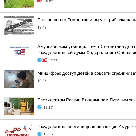
19:56
Пропавшего в Ромненском округе грибника на
19:49
Амуризбирком утвердил текст бюллетеня для г
Государственной Думы Федерального Собрания
19:38
Минцифры: доступ детей в соцсети ограничива
19:28
Президентом России Владимиром Путиным закр
19:17
Государственная жилищная инспекция Амурско
18:55