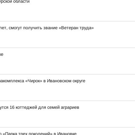
рской области
ет, смогут получить звание «Ветеран труда»
ке
иакомплекса «Чирок» в Ивановском округе
утся 16 коттеджей для семей аграриев
ю «Парка трех поколений» в Ивановке