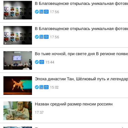
В Благовещенске открылась уникальная фотовы
17:56
В Благовещенске открылась уникальная фотовы
17:56
Во тьме ночной, при свете дня В регионе появ
15:44
Эпоха династии Тан, Шёлковый путь и легенда
15:02
Назван средний размер пенсии россиян
17:37