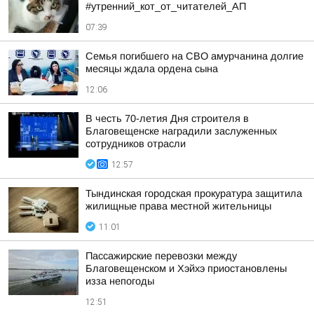
#утренний_кот_от_читателей_АП
07:39
Семья погибшего на СВО амурчанина долгие
месяцы ждала ордена сына
12:06
В честь 70-летия Дня строителя в
Благовещенске наградили заслуженных
сотрудников отрасли
12:57
Тындинская городская прокуратура защитила
жилищные права местной жительницы
11:01
Пассажирские перевозки между
Благовещенском и Хэйхэ приостановлены
изза непогоды
12:51