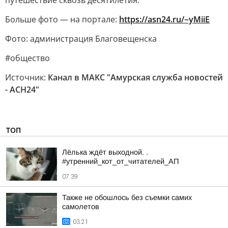
путешествие сквозь десятилетия.
Больше фото — на портале:
https://asn24.ru/~yMiiE
Фото: администрация Благовещенска
#общество
Источник:
Канал в МАКС "Амурская служба новостей
- АСН24"
ТОП
Лёлька ждёт выходной. .
#утренний_кот_от_читателей_АП
07:39
Также не обошлось без съемки самих
самолетов
03:21