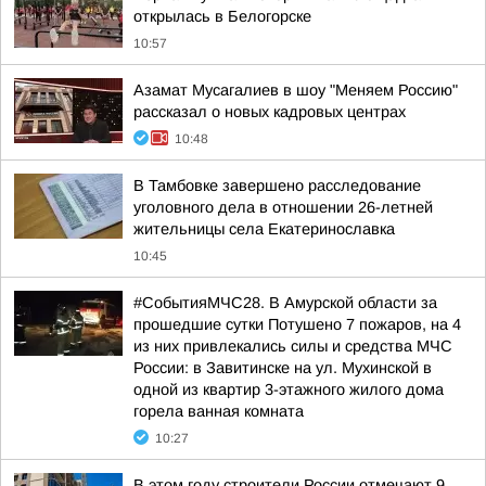
открылась в Белогорске
10:57
Азамат Мусагалиев в шоу "Меняем Россию"
рассказал о новых кадровых центрах
10:48
В Тамбовке завершено расследование
уголовного дела в отношении 26-летней
жительницы села Екатеринославка
10:45
#СобытияМЧС28. В Амурской области за
прошедшие сутки Потушено 7 пожаров, на 4
из них привлекались силы и средства МЧС
России: в Завитинске на ул. Мухинской в
одной из квартир 3-этажного жилого дома
горела ванная комната
10:27
В этом году строители России отмечают 9