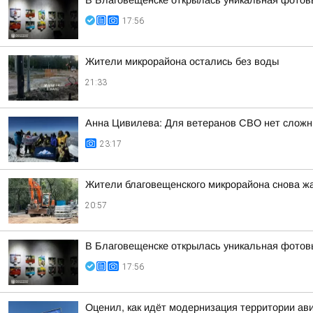
В Благовещенске открылась уникальная фотовы
17:56
Жители микрорайона остались без воды
21:33
Анна Цивилева: Для ветеранов СВО нет сложн
23:17
Жители благовещенского микрорайона снова жа
20:57
В Благовещенске открылась уникальная фотовы
17:56
Оценил, как идёт модернизация территории ав