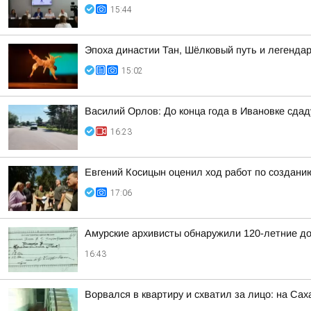
15:44
Эпоха династии Тан, Шёлковый путь и легенда
15:02
Василий Орлов: До конца года в Ивановке сдад
16:23
Евгений Косицын оценил ход работ по создани
17:06
Амурские архивисты обнаружили 120-летние д
16:43
Ворвался в квартиру и схватил за лицо: на Са