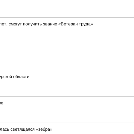
ет, смогут получить звание «Ветеран труда»
рской области
ке
илась светящаяся «зебра»