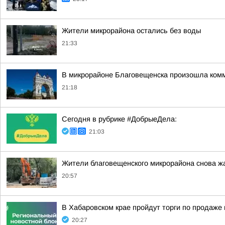
Жители микрорайона остались без воды
21:33
В микрорайоне Благовещенска произошла ком
21:18
Сегодня в рубрике #ДобрыеДела:
21:03
Жители благовещенского микрорайона снова ж
20:57
В Хабаровском крае пройдут торги по продаж
20:27