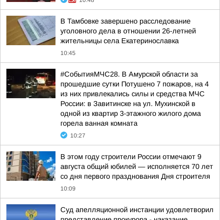
10:48
В Тамбовке завершено расследование
уголовного дела в отношении 26-летней
жительницы села Екатеринославка
10:45
#СобытияМЧС28. В Амурской области за
прошедшие сутки Потушено 7 пожаров, на 4
из них привлекались силы и средства МЧС
России: в Завитинске на ул. Мухинской в
одной из квартир 3-этажного жилого дома
горела ванная комната
10:27
В этом году строители России отмечают 9
августа общий юбилей — исполняется 70 лет
со дня первого празднования Дня строителя
10:09
Суд апелляционной инстанции удовлетворил
представление прокурора - наказание