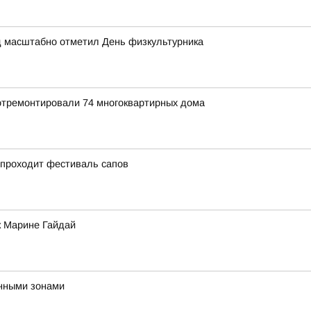
д масштабно отметил День физкультурника
 отремонтировали 74 многоквартирных дома
 проходит фестиваль сапов
к Марине Гайдай
нными зонами