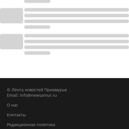
© Лента новостей Приамурья
Email:
info@newsamur.ru
О нас
Контакты
Редакционная политика