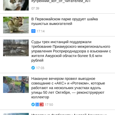
#утренний_кот_от_читателей_АП
07:39
В Первомайском парке орудует шайка
пушистых вымогателей
17:14
Суды трех инстанций поддержали
требование Приамурского межрегионального
управления Росприроднадзора о взыскании с
жителя Амурской области более 9,6 млн
рублей
17:03
Накануне вечером провел выездное
совещание с «АКС» и «Ротеком», которые
работают на нескольких участках вдоль
улицы 50 лет Октября, — реконструируют
коллектор
17:50