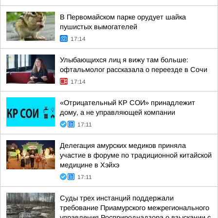
В Первомайском парке орудует шайка
пушистых вымогателей
17:14
Улыбающихся лиц я вижу там больше:
офтальмолог рассказала о переезде в Сочи
17:14
«Отрицательный КР СОИ» принадлежит
дому, а не управляющей компании
17:11
Делегация амурских медиков приняла
участие в форуме по традиционной китайской
медицине в Хэйхэ
17:11
Суды трех инстанций поддержали
требование Приамурского межрегионального
управления Росприроднадзора о взыскании с