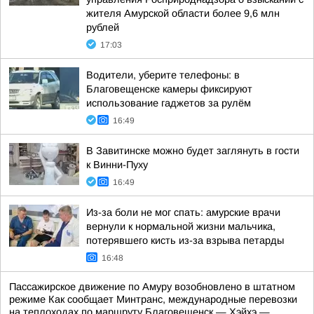
жителя Амурской области более 9,6 млн
рублей
17:03
Водители, уберите телефоны: в
Благовещенске камеры фиксируют
использование гаджетов за рулём
16:49
В Завитинске можно будет заглянуть в гости
к Винни-Пуху
16:49
Из-за боли не мог спать: амурские врачи
вернули к нормальной жизни мальчика,
потерявшего кисть из-за взрыва петарды
16:48
Пассажирское движение по Амуру возобновлено в штатном
режиме Как сообщает Минтранс, международные перевозки
на теплоходах по маршруту Благовещенск — Хэйхэ —