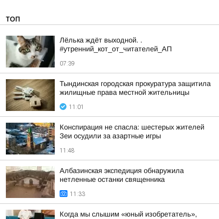
ТОП
Лёлька ждёт выходной. .
#утренний_кот_от_читателей_АП
07:39
Тындинская городская прокуратура защитила
жилищные права местной жительницы
11:01
Конспирация не спасла: шестерых жителей
Зеи осудили за азартные игры
11:48
Албазинская экспедиция обнаружила
нетленные останки священника
11:33
Когда мы слышим «юный изобретатель»,