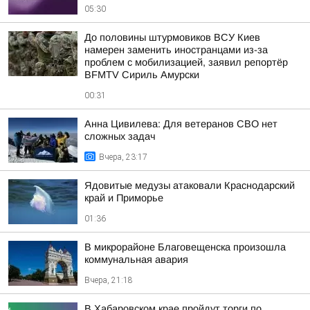
05:30
До половины штурмовиков ВСУ Киев
намерен заменить иностранцами из-за
проблем с мобилизацией, заявил репортёр
BFMTV Сириль Амурски
00:31
Анна Цивилева: Для ветеранов СВО нет
сложных задач
Вчера, 23:17
Ядовитые медузы атаковали Краснодарский
край и Приморье
01:36
В микрорайоне Благовещенска произошла
коммунальная авария
Вчера, 21:18
В Хабаровском крае пройдут торги по