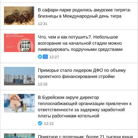
В сафари-парке родились амурские тигрята-
близнецы в Международный день тигра
12:31
Что, чем и как потушить?. Небольшое
возгорание на начальной стадии можно
ликвидировать подручными средствами
12:27
Приморье стало лидером ДФО по объему
проектного финансирования стройки
12:16
В Бурейском округе директор
теплоснабжающей организации привлечен к
ответственности за задержку заработной
платы работникам котельной
12:12
Приятное с полезным: более 21 тысячи юных