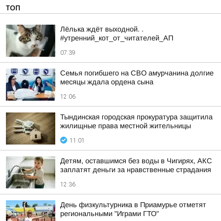
ТОП
Лёлька ждёт выходной. .
#утренний_кот_от_читателей_АП
07:39
Семья погибшего на СВО амурчанина долгие
месяцы ждала ордена сына
12:06
Тындинская городская прокуратура защитила
жилищные права местной жительницы
11:01
Детям, оставшимся без воды в Чигирях, АКС
заплатят деньги за нравственные страдания
12:36
День физкультурника в Приамурье отметят
региональными "Играми ГТО"