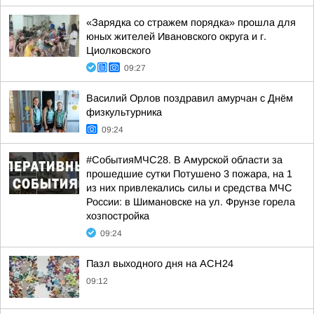
«Зарядка со стражем порядка» прошла для
юных жителей Ивановского округа и г.
Циолковского
09:27
Василий Орлов поздравил амурчан с Днём
физкультурника
09:24
#СобытияМЧС28. В Амурской области за
прошедшие сутки Потушено 3 пожара, на 1
из них привлекались силы и средства МЧС
России: в Шимановске на ул. Фрунзе горела
хозпостройка
09:24
Пазл выходного дня на АСН24
09:12