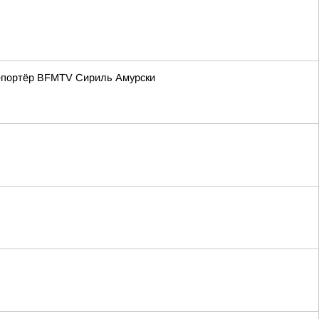
репортёр BFMTV Сириль Амурски