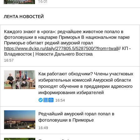
16:01
ЛЕНТА НОВОСТЕЙ
Каждого знают в «рога»: редчайшее животное попало в
фотоловушки в нацпарке Приморья В национальном парке
Приморье обитает редкий амурский горал
https://www.dv.kp.ru/daily/277805.5/5287500/?from=twall
//
КП -
Владивосток | Новости Дальнего Востока
16:57
Как работают обходчики? Члены участковых
избирательных комиссий Амурской области
проходят обучение в преддверии адресного
информирования избирателей
16:54
Редчайший амурский горал попал в
фотоловушки в Приморье
16:49