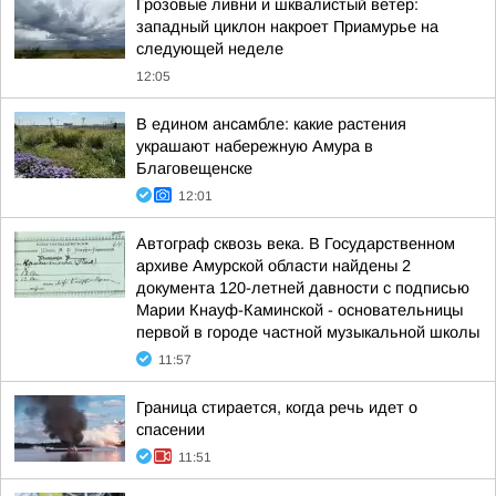
Грозовые ливни и шквалистый ветер:
западный циклон накроет Приамурье на
следующей неделе
12:05
В едином ансамбле: какие растения
украшают набережную Амура в
Благовещенске
12:01
Автограф сквозь века. В Государственном
архиве Амурской области найдены 2
документа 120-летней давности с подписью
Марии Кнауф-Каминской - основательницы
первой в городе частной музыкальной школы
11:57
Граница стирается, когда речь идет о
спасении
11:51