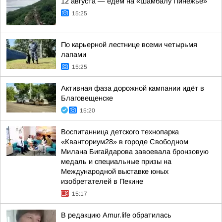
12 августа — едем на «Шамбалу Пинежье»
15:25
По карьерной лестнице всеми четырьмя
лапами
15:25
Активная фаза дорожной кампании идёт в
Благовещенске
15:20
Воспитанница детского технопарка
«Кванториум28» в городе Свободном
Милана Бигайдарова завоевала бронзовую
медаль и специальные призы на
Международной выставке юных
изобретателей в Пекине
15:17
В редакцию Amur.life обратилась