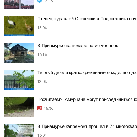
15:06
Птенец журавлей Снежинки и Подснежника поч
15:06
В Приамурье на пожаре погиб человек
16:16
Теплый день и кратковременные дожди: погода
18:03
Посчитаем?. Амурчане могут присоединиться к
16:36
В Приамурье капремонт прошёл в 74 многоква
16:01