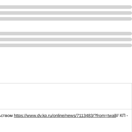
льством
https://www.dv.kp.ru/online/news/7113483/?from=twall
//
КП -