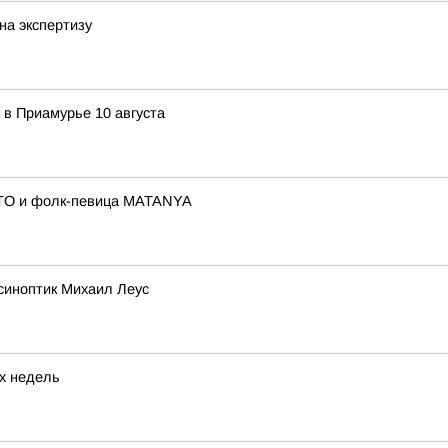
на экспертизу
 в Приамурье 10 августа
ITO и фолк-певица MATANYA
синоптик Михаил Леус
их недель