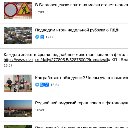
В Благовещенске почти на месяц станет недос
17:09
Подводим итоги недельной рубрики о ПДД!
17:06
Каждого знают в «рога»: редчайшее животное попало в фотол
https://www.dv.kp.ru/daily/277805.5/5287500/?from=twall
//
КП - Вл
16:57
Как работают обходчики? Члены участковых и
16:54
Редчайший амурский горал попал в фотоловуш
16:49