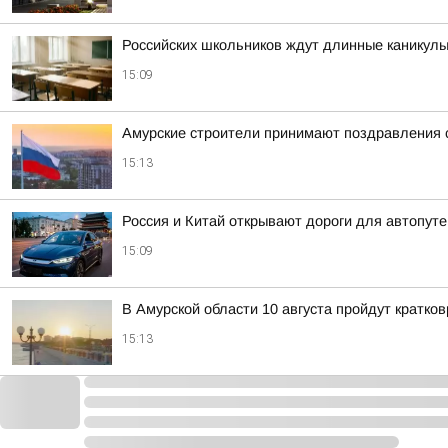
Российских школьников ждут длинные каникул
15:09
Амурские строители принимают поздравления
15:13
Россия и Китай открывают дороги для автопут
15:09
В Амурской области 10 августа пройдут кратк
15:13