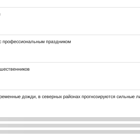
ы
 с профессиональным праздником
ешественников
овременные дожди, в северных районах прогнозируются сильные л